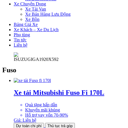
Xe Chuyên Dụng
Xe Tải Van
Xe Bán Hàng Lưu Động
Xe Bồn
Bảng Giá Xe
Xe Khách – Xe Du Lịch
Phụ tùng
Tin tức
Liên hệ
Fuso
Xe tải Mitsubishi Fuso Fi 170L
Quà tặng hấp dẫn
Khuyến mãi khủng
Hỗ trợ vay vốn 70-90%
Giá:
Liên hệ
Dự toán chi phí
Thủ tục trả góp