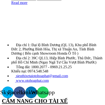
Read more
Địa chỉ 1: Đại lộ Bình Dương (QL 13), Khu phố Bình
Đức 2, Phường Bình Hòa, Thị xã Thuận An, Tỉnh Bình
Dương ( Bên cạnh Showroom Honda Ô Tô )
Địa chỉ 2: 39C QL13, Hiệp Bình Phước, Thủ Đức, Thành
phố Hồ Chí Minh (Ngay Ngã Tư Cầu Vượt Bình Phước)
Tổng đài: 1800.2077 - 0969.21.25.25
Khiếu nại: 0974.548.548
sieuthixetaiotohoaphat@gmail.com
www.otohoaphat.com
Skype
Facebook
Linkedin
Whatsapp
CẨM NANG CHO TÀI XẾ