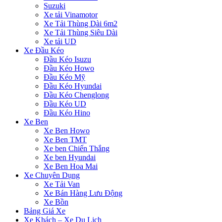
Suzuki
Xe tải Vinamotor
Xe Tải Thùng Dài 6m2
Xe Tải Thùng Siêu Dài
Xe tải UD
Xe Đầu Kéo
Đầu Kéo Isuzu
Đầu Kéo Howo
Đầu Kéo Mỹ
Đầu Kéo Hyundai
Đầu Kéo Chenglong
Đầu Kéo UD
Đầu Kéo Hino
Xe Ben
Xe Ben Howo
Xe Ben TMT
Xe ben Chiến Thắng
Xe ben Hyundai
Xe Ben Hoa Mai
Xe Chuyên Dụng
Xe Tải Van
Xe Bán Hàng Lưu Động
Xe Bồn
Bảng Giá Xe
Xe Khách – Xe Du Lịch