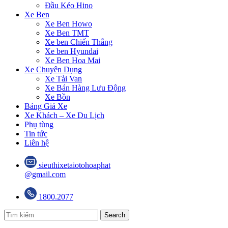
Đầu Kéo Hino
Xe Ben
Xe Ben Howo
Xe Ben TMT
Xe ben Chiến Thắng
Xe ben Hyundai
Xe Ben Hoa Mai
Xe Chuyên Dụng
Xe Tải Van
Xe Bán Hàng Lưu Động
Xe Bồn
Bảng Giá Xe
Xe Khách – Xe Du Lịch
Phụ tùng
Tin tức
Liên hệ
sieuthixetaiotohoaphat
@gmail.com
1800.2077
Search