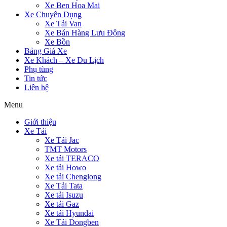
Xe Ben Hoa Mai
Xe Chuyên Dụng
Xe Tải Van
Xe Bán Hàng Lưu Động
Xe Bồn
Bảng Giá Xe
Xe Khách – Xe Du Lịch
Phụ tùng
Tin tức
Liên hệ
Menu
Giới thiệu
Xe Tải
Xe Tải Jac
TMT Motors
Xe tải TERACO
Xe tải Howo
Xe tải Chenglong
Xe Tải Tata
Xe tải Isuzu
Xe tải Gaz
Xe tải Hyundai
Xe Tải Dongben