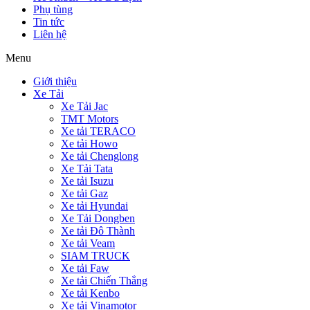
Phụ tùng
Tin tức
Liên hệ
Menu
Giới thiệu
Xe Tải
Xe Tải Jac
TMT Motors
Xe tải TERACO
Xe tải Howo
Xe tải Chenglong
Xe Tải Tata
Xe tải Isuzu
Xe tải Gaz
Xe tải Hyundai
Xe Tải Dongben
Xe tải Đô Thành
Xe tải Veam
SIAM TRUCK
Xe tải Faw
Xe tải Chiến Thắng
Xe tải Kenbo
Xe tải Vinamotor