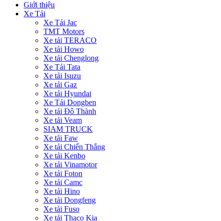
Giới thiệu
Xe Tải
Xe Tải Jac
TMT Motors
Xe tải TERACO
Xe tải Howo
Xe tải Chenglong
Xe Tải Tata
Xe tải Isuzu
Xe tải Gaz
Xe tải Hyundai
Xe Tải Dongben
Xe tải Đô Thành
Xe tải Veam
SIAM TRUCK
Xe tải Faw
Xe tải Chiến Thắng
Xe tải Kenbo
Xe tải Vinamotor
Xe tải Foton
Xe tải Camc
Xe tải Hino
Xe tải Dongfeng
Xe tải Fuso
Xe tải Thaco Kia