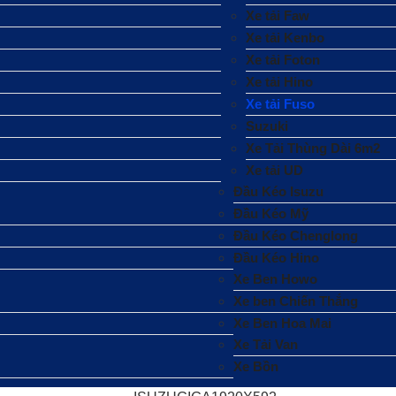
Xe tải Faw
Xe tải Kenbo
Xe tải Foton
Xe tải Hino
Xe tải Fuso
Suzuki
Xe Tải Thùng Dài 6m2
Xe tải UD
Đầu Kéo Isuzu
Đầu Kéo Mỹ
Đầu Kéo Chenglong
Đầu Kéo Hino
Xe Ben Howo
Xe ben Chiến Thắng
Xe Ben Hoa Mai
Xe Tải Van
Xe Bồn