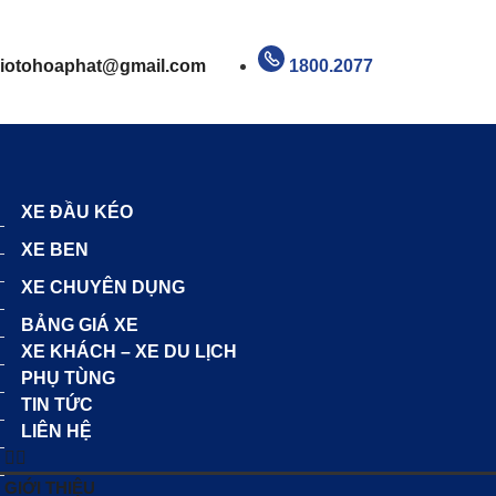
aiotohoaphat
@gmail.com
1800.2077
XE ĐẦU KÉO
XE BEN
XE CHUYÊN DỤNG
BẢNG GIÁ XE
XE KHÁCH – XE DU LỊCH
PHỤ TÙNG
TIN TỨC
LIÊN HỆ
GIỚI THIỆU