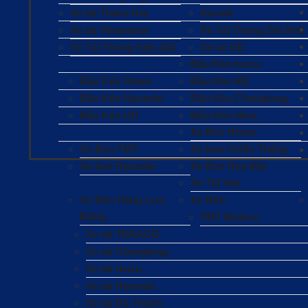
Xe tải Thaco Kia
Suzuki
Xe tải Vinamotor
Xe Tải Thùng Dài 6m2
Xe Tải Thùng Siêu Dài
Xe tải UD
Đầu Kéo Isuzu
Đầu Kéo Howo
Đầu Kéo Mỹ
Đầu Kéo Hyundai
Đầu Kéo Chenglong
Đầu Kéo UD
Đầu Kéo Hino
Xe Ben Howo
Xe Ben TMT
Xe ben Chiến Thắng
Xe ben Hyundai
Xe Ben Hoa Mai
Xe Tải Van
Xe Bán Hàng Lưu
Xe Bồn
Động
TMT Motors
Xe tải TERACO
Xe tải Chenglong
Xe tải Isuzu
Xe tải Hyundai
Xe tải Đô Thành