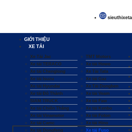
sieuthixet
GIỚI THIỆU
XE TẢI
Xe Tải Jac
TMT Motors
Xe tải TERACO
Xe tải Howo
Xe tải Chenglong
Xe Tải Tata
Xe tải Isuzu
Xe tải Gaz
Xe tải Hyundai
Xe Tải Dongben
Xe tải Đô Thành
Xe tải Veam
SIAM TRUCK
Xe tải Faw
Xe tải Chiến Thắng
Xe tải Kenbo
Xe tải Vinamotor
Xe tải Foton
Xe tải Camc
Xe tải Hino
Xe tải Dongfeng
Xe tải Fuso