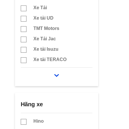
Xe Tải
Xe tải UD
TMT Motors
Xe Tải Jac
Xe tải Isuzu
Xe tải TERACO
Chenglong
Xe tải TaTa Ấn Độ
Xe Tải Dongben
Xe Tải Thùng Dài 6m2
Hãng xe
Xe tải Howo
Hino
Xe Tải Thaco