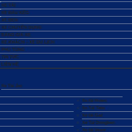
XE TẢI
XE ĐẦU KÉO
XE BEN
XE CHUYÊN DỤNG
BẢNG GIÁ XE
XE KHÁCH – XE DU LỊCH
PHỤ TÙNG
TIN TỨC
LIÊN HỆ
Xe Tải Jac
Xe tải Howo
Xe Tải Tata
Xe tải Gaz
Xe Tải Dongben
Xe tải Veam