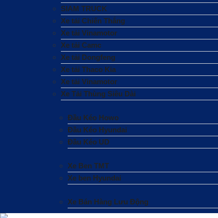
SIAM TRUCK
Xe tải Chiến Thắng
Xe tải Vinamotor
Xe tải Camc
Xe tải Dongfeng
Xe tải Thaco Kia
Xe tải Vinamotor
Xe Tải Thùng Siêu Dài
Đầu Kéo Howo
Đầu Kéo Hyundai
Đầu Kéo UD
Xe Ben TMT
Xe ben Hyundai
Xe Bán Hàng Lưu Động