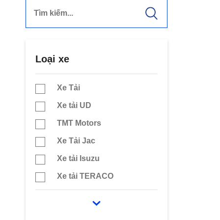
Loại xe
Xe Tải
Xe tải UD
TMT Motors
Xe Tải Jac
Xe tải Isuzu
Xe tải TERACO
Chenglong
Xe tải TaTa Ấn Độ