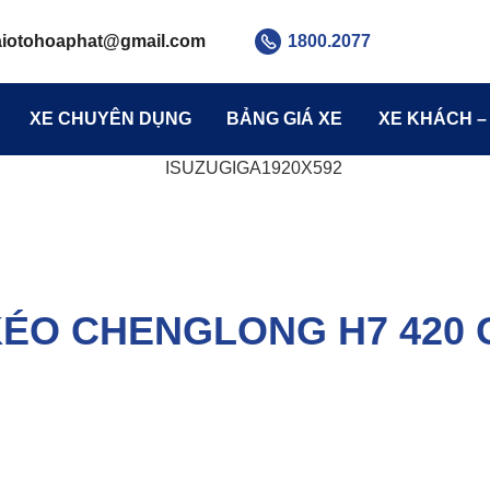
aiotohoaphat
@gmail.com
1800.2077
XE CHUYÊN DỤNG
BẢNG GIÁ XE
XE KHÁCH –
ÉO CHENGLONG H7 420 