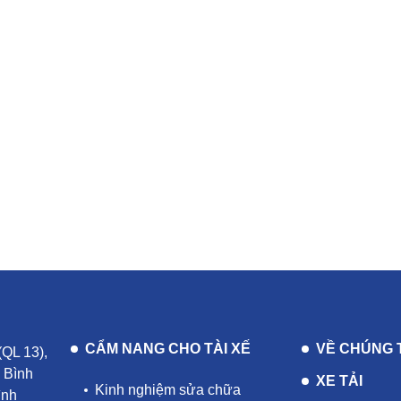
CẨM NANG CHO TÀI XẾ
VỀ CHÚNG 
(QL 13),
 Bình
XE TẢI
Kinh nghiệm sửa chữa
ình