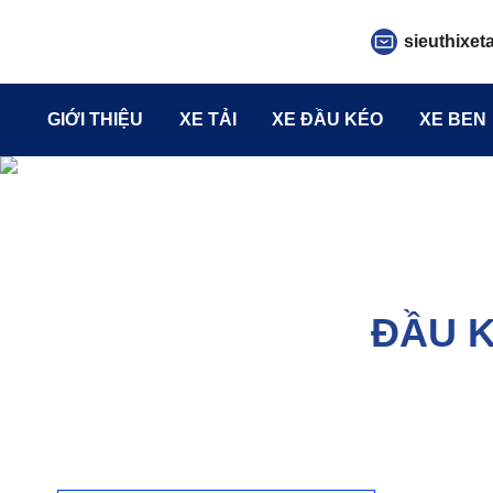
sieuthixet
GIỚI THIỆU
XE TẢI
XE ĐẦU KÉO
XE BEN
ĐẦU K