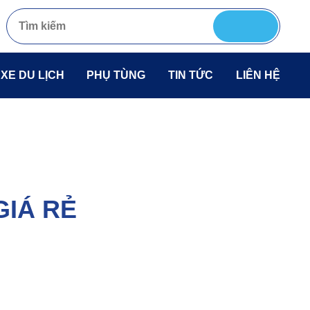
 XE DU LỊCH
PHỤ TÙNG
TIN TỨC
LIÊN HỆ
GIÁ RẺ