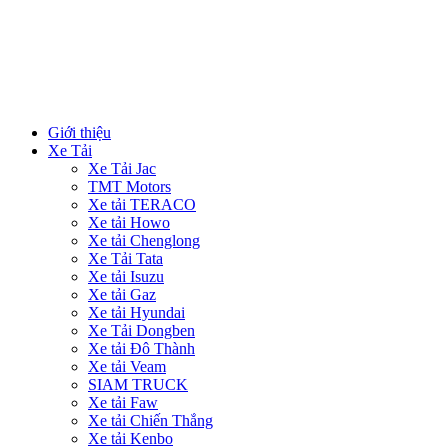
Giới thiệu
Xe Tải
Xe Tải Jac
TMT Motors
Xe tải TERACO
Xe tải Howo
Xe tải Chenglong
Xe Tải Tata
Xe tải Isuzu
Xe tải Gaz
Xe tải Hyundai
Xe Tải Dongben
Xe tải Đô Thành
Xe tải Veam
SIAM TRUCK
Xe tải Faw
Xe tải Chiến Thắng
Xe tải Kenbo