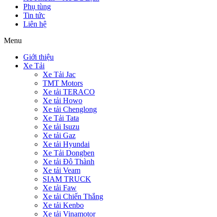
Phụ tùng
Tin tức
Liên hệ
Menu
Giới thiệu
Xe Tải
Xe Tải Jac
TMT Motors
Xe tải TERACO
Xe tải Howo
Xe tải Chenglong
Xe Tải Tata
Xe tải Isuzu
Xe tải Gaz
Xe tải Hyundai
Xe Tải Dongben
Xe tải Đô Thành
Xe tải Veam
SIAM TRUCK
Xe tải Faw
Xe tải Chiến Thắng
Xe tải Kenbo
Xe tải Vinamotor