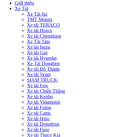
Giới thiệu
Xe Tải
Xe Tải Jac
TMT Motors
Xe tải TERACO
Xe tải Howo
Xe tải Chenglong
Xe Tải Tata
Xe tải Isuzu
Xe tải Gaz
Xe tải Hyundai
Xe Tải Dongben
Xe tải Đô Thành
Xe tải Veam
SIAM TRUCK
Xe tải Faw
Xe tải Chiến Thắng
Xe tải Kenbo
Xe tải Vinamotor
Xe tải Foton
Xe tải Camc
Xe tải Hino
Xe tải Dongfeng
Xe tải Fuso
Xe tải Thaco Kia