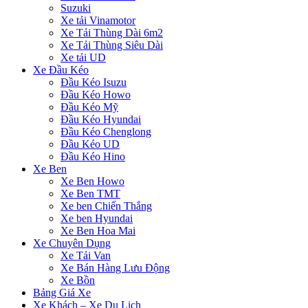
Suzuki
Xe tải Vinamotor
Xe Tải Thùng Dài 6m2
Xe Tải Thùng Siêu Dài
Xe tải UD
Xe Đầu Kéo
Đầu Kéo Isuzu
Đầu Kéo Howo
Đầu Kéo Mỹ
Đầu Kéo Hyundai
Đầu Kéo Chenglong
Đầu Kéo UD
Đầu Kéo Hino
Xe Ben
Xe Ben Howo
Xe Ben TMT
Xe ben Chiến Thắng
Xe ben Hyundai
Xe Ben Hoa Mai
Xe Chuyên Dụng
Xe Tải Van
Xe Bán Hàng Lưu Động
Xe Bồn
Bảng Giá Xe
Xe Khách – Xe Du Lịch