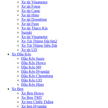
Xe tải Vinamotor
Xe tải Foton
Xe tải Camc
Xe tải Hino
Xe tải Dongfeng
Xe tải Fuso
Xe tải Thaco Kia
Suzuki
Xe tải Vinamotor
Xe Tải Thùng Dài 6m2
Xe Tải Thùng Siêu Dài
Xe tải UD
Xe Đầu Kéo
Đầu Kéo Isuzu
Đầu Kéo Howo
Đầu Kéo Mỹ
Đầu Kéo Hyundai
Đầu Kéo Chenglong
Đầu Kéo UD
Đầu Kéo Hino
Xe Ben
Xe Ben Howo
Xe Ben TMT
Xe ben Chiến Thắng
Xe ben Hyundai