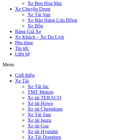
Xe Ben Hoa Mai
Xe Chuyên Dụng
Xe Tải Van
Xe Bán Hàng Lưu Động
Xe Bồn
Bảng Giá Xe
Xe Khách – Xe Du Lịch
Phụ tùng
Tin tức
Liên hệ
Menu
Giới thiệu
Xe Tải
Xe Tải Jac
TMT Motors
Xe tải TERACO
Xe tải Howo
Xe tải Chenglong
Xe Tải Tata
Xe tải Isuzu
Xe tải Gaz
Xe tải Hyundai
Xe Tải Dongben