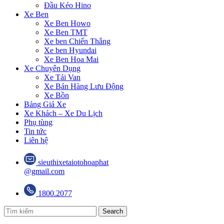
Đầu Kéo Hino
Xe Ben
Xe Ben Howo
Xe Ben TMT
Xe ben Chiến Thắng
Xe ben Hyundai
Xe Ben Hoa Mai
Xe Chuyên Dụng
Xe Tải Van
Xe Bán Hàng Lưu Động
Xe Bồn
Bảng Giá Xe
Xe Khách – Xe Du Lịch
Phụ tùng
Tin tức
Liên hệ
sieuthixetaiotohoaphat
@gmail.com
1800.2077
Search