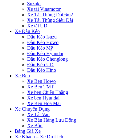
Suzuki
Xe tải Vinamotor
Xe Tải Thùng Dài 6m2
Xe Tải Thùng Siêu Dài
Xe tải UD
Xe Đầu Kéo
Đầu Kéo Isuzu
Đầu Kéo Howo
Đầu Kéo Mỹ
Đầu Kéo Hyundai
Đầu Kéo Chenglong
Đầu Kéo UD
Đầu Kéo Hino
Xe Ben
Xe Ben Howo
Xe Ben TMT
Xe ben Chiến Thắng
Xe ben Hyundai
Xe Ben Hoa Mai
Xe Chuyên Dụng
Xe Tải Van
Xe Bán Hàng Lưu Động
Xe Bồn
Bảng Giá Xe
Xe Khách – Xe Du Lịch