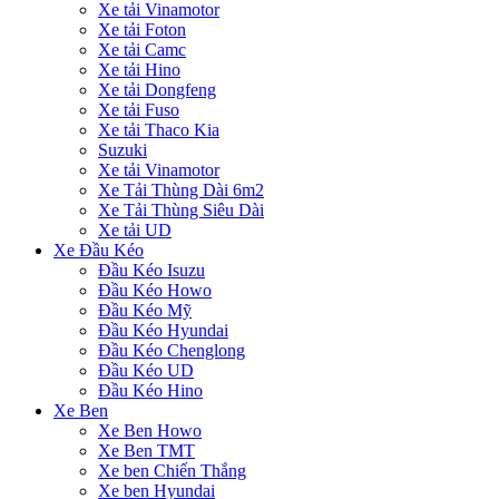
Xe tải Vinamotor
Xe tải Foton
Xe tải Camc
Xe tải Hino
Xe tải Dongfeng
Xe tải Fuso
Xe tải Thaco Kia
Suzuki
Xe tải Vinamotor
Xe Tải Thùng Dài 6m2
Xe Tải Thùng Siêu Dài
Xe tải UD
Xe Đầu Kéo
Đầu Kéo Isuzu
Đầu Kéo Howo
Đầu Kéo Mỹ
Đầu Kéo Hyundai
Đầu Kéo Chenglong
Đầu Kéo UD
Đầu Kéo Hino
Xe Ben
Xe Ben Howo
Xe Ben TMT
Xe ben Chiến Thắng
Xe ben Hyundai