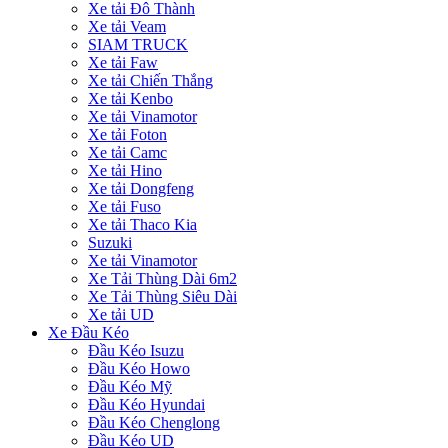
Xe tải Đô Thành
Xe tải Veam
SIAM TRUCK
Xe tải Faw
Xe tải Chiến Thắng
Xe tải Kenbo
Xe tải Vinamotor
Xe tải Foton
Xe tải Camc
Xe tải Hino
Xe tải Dongfeng
Xe tải Fuso
Xe tải Thaco Kia
Suzuki
Xe tải Vinamotor
Xe Tải Thùng Dài 6m2
Xe Tải Thùng Siêu Dài
Xe tải UD
Xe Đầu Kéo
Đầu Kéo Isuzu
Đầu Kéo Howo
Đầu Kéo Mỹ
Đầu Kéo Hyundai
Đầu Kéo Chenglong
Đầu Kéo UD