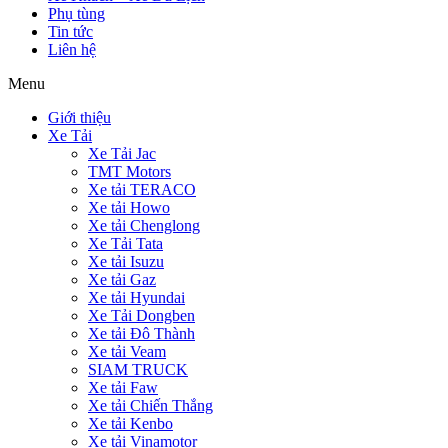
Phụ tùng
Tin tức
Liên hệ
Menu
Giới thiệu
Xe Tải
Xe Tải Jac
TMT Motors
Xe tải TERACO
Xe tải Howo
Xe tải Chenglong
Xe Tải Tata
Xe tải Isuzu
Xe tải Gaz
Xe tải Hyundai
Xe Tải Dongben
Xe tải Đô Thành
Xe tải Veam
SIAM TRUCK
Xe tải Faw
Xe tải Chiến Thắng
Xe tải Kenbo
Xe tải Vinamotor