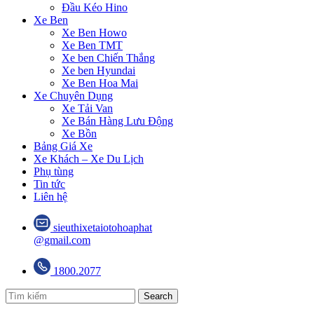
Đầu Kéo Hino
Xe Ben
Xe Ben Howo
Xe Ben TMT
Xe ben Chiến Thắng
Xe ben Hyundai
Xe Ben Hoa Mai
Xe Chuyên Dụng
Xe Tải Van
Xe Bán Hàng Lưu Động
Xe Bồn
Bảng Giá Xe
Xe Khách – Xe Du Lịch
Phụ tùng
Tin tức
Liên hệ
sieuthixetaiotohoaphat
@gmail.com
1800.2077
Search