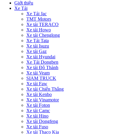
Giới thiệu
Xe Tải
Xe Tải Jac
TMT Motors
Xe tải TERACO
Xe tải Howo
Xe tải Chenglong
Xe Tải Tata
Xe tải Isuzu
Xe tải Gaz
Xe tải Hyundai
Xe Tải Dongben
Xe tải Đô Thành
Xe tải Veam
SIAM TRUCK
Xe tải Faw
Xe tải Chiến Thắng
Xe tải Kenbo
Xe tải Vinamotor
Xe tải Foton
Xe tải Camc
Xe tải Hino
Xe tải Dongfeng
Xe tải Fuso
Xe tải Thaco Kia