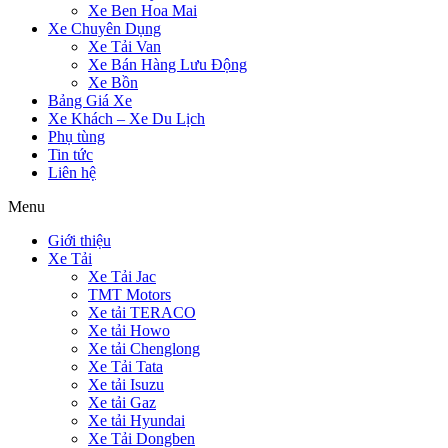
Xe Ben Hoa Mai
Xe Chuyên Dụng
Xe Tải Van
Xe Bán Hàng Lưu Động
Xe Bồn
Bảng Giá Xe
Xe Khách – Xe Du Lịch
Phụ tùng
Tin tức
Liên hệ
Menu
Giới thiệu
Xe Tải
Xe Tải Jac
TMT Motors
Xe tải TERACO
Xe tải Howo
Xe tải Chenglong
Xe Tải Tata
Xe tải Isuzu
Xe tải Gaz
Xe tải Hyundai
Xe Tải Dongben