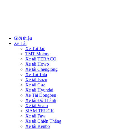
Giới thiệu
Xe Tải
Xe Tải Jac
TMT Motors
Xe tải TERACO
Xe tải Howo
Xe tải Chenglong
Xe Tải Tata
Xe tải Isuzu
Xe tải Gaz
Xe tải Hyundai
Xe Tải Dongben
Xe tải Đô Thành
Xe tải Veam
SIAM TRUCK
Xe tải Faw
Xe tải Chiến Thắng
Xe tải Kenbo