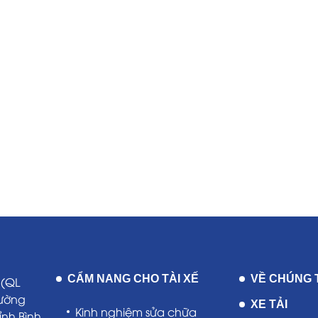
CẨM NANG CHO TÀI XẾ
VỀ CHÚNG 
 (QL
hường
XE TẢI
Kinh nghiệm sửa chữa
ỉnh Bình