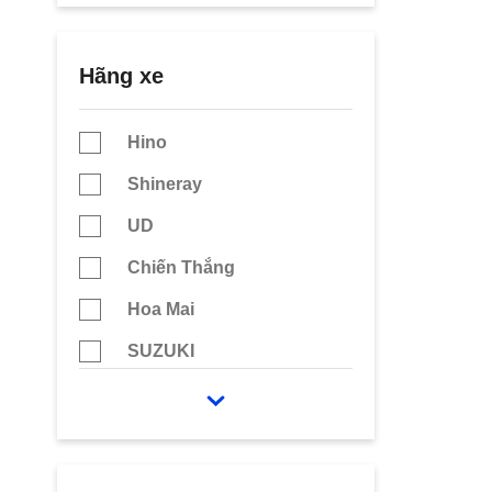
Xe tải TaTa Ấn Độ
Xe Tải Dongben
Hãng xe
Xe Tải Thùng Dài 6m2
Xe tải Howo
Hino
Xe Tải Thaco
Shineray
Xe tải Camc
UD
Xe Tải Mitsubishi
Chiến Thắng
Xe tải Veam
Hoa Mai
Xe Tải Shacman
SUZUKI
Xe Tải Hyundai
VM Vĩnh Phát
Giải Phóng
Fuso
Chiến Thắng
Dongfeng