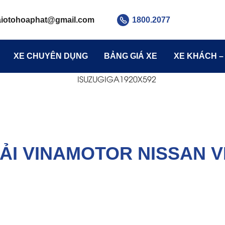
aiotohoaphat
@gmail.com
1800.2077
XE CHUYÊN DỤNG
BẢNG GIÁ XE
XE KHÁCH –
TẢI VINAMOTOR NISSAN V