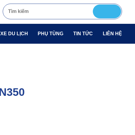
 XE DU LỊCH
PHỤ TÙNG
TIN TỨC
LIÊN HỆ
N350