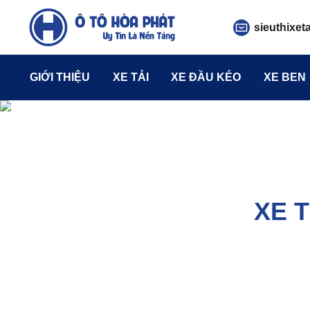
sieuthixet
GIỚI THIỆU
XE TẢI
XE ĐẦU KÉO
XE BEN
XE 