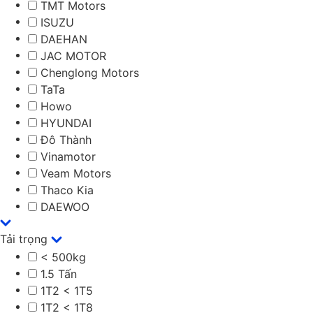
TMT Motors
ISUZU
DAEHAN
JAC MOTOR
Chenglong Motors
TaTa
Howo
HYUNDAI
Đô Thành
Vinamotor
Veam Motors
Thaco Kia
DAEWOO
Tải trọng
< 500kg
1.5 Tấn
1T2 < 1T5
1T2 < 1T8