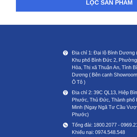
Ben 3 chân
LỌC SẢN PHẨM
Xe ben TMT
Ben 3T5 < 4T9
Xe Ben Howo
Ben 4 chân
Xe Ben Chiến Thắng
Ben 5 chân
Xe Ben Hoa Mai
Ben 500Kg < 1T
Xe Ben Hyundai
Địa chỉ 1: Đại lộ Bình Dương 
Ben 5T < 9T5
Xe Đầu Kéo
Khu phố Bình Đức 2, Phường
Hòa, Thị xã Thuận An, Tỉnh B
Chuyên dụng
Đầu Kéo UD
Dương ( Bên cạnh Showroo
Đầu kéo
Đầu Kéo Isuzu
Ô Tô )
Mooc
Đầu Kéo Howo
Địa chỉ 2: 39C QL13, Hiệp Bì
Phước, Thủ Đức, Thành phố 
Tải 3 chân
Đầu Kéo Mỹ
Minh (Ngay Ngã Tư Cầu Vượt
Tải 4 chân
Đầu Kéo Hino
Phước)
Tải 5 chân
Đầu Kéo Hyundai
Tổng đài: 1800.2077 - 0969.2
Khiếu nại: 0974.548.548
Tải Van
Đầu Kéo Chenglong