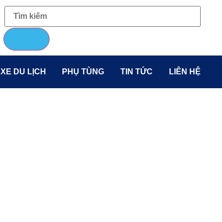
 XE DU LỊCH
PHỤ TÙNG
TIN TỨC
LIÊN HỆ