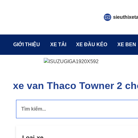
sieuthixet
GIỚI THIỆU
XE TẢI
XE ĐẦU KÉO
XE BEN
xe van Thaco Towner 2 ch
Loại xe