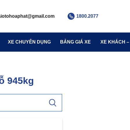
aiotohoaphat
@gmail.com
1800.2077
XE CHUYÊN DỤNG
BẢNG GIÁ XE
XE KHÁCH –
ỗ 945kg