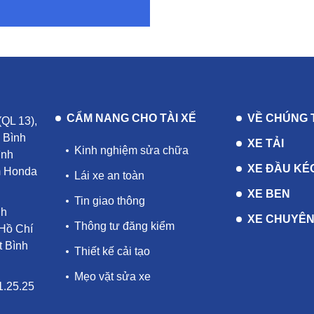
CẨM NANG CHO TÀI XẾ
VỀ CHÚNG 
(QL 13),
 Bình
XE TẢI
Kinh nghiệm sửa chữa
ình
XE ĐẦU KÉ
m Honda
Lái xe an toàn
XE BEN
Tin giao thông
nh
XE CHUYÊN
Thông tư đăng kiểm
Hồ Chí
 Bình
Thiết kế cải tạo
Mẹo vặt sửa xe
1.25.25