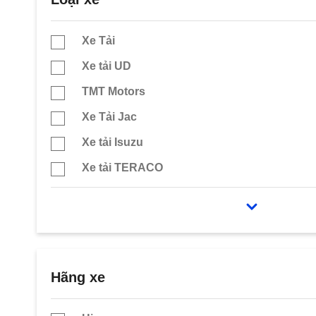
Xe Tải
Xe tải UD
TMT Motors
Xe Tải Jac
Xe tải Isuzu
Xe tải TERACO
Chenglong
Xe tải TaTa Ấn Độ
Xe Tải Dongben
Xe Tải Thùng Dài 6m2
Hãng xe
Xe tải Howo