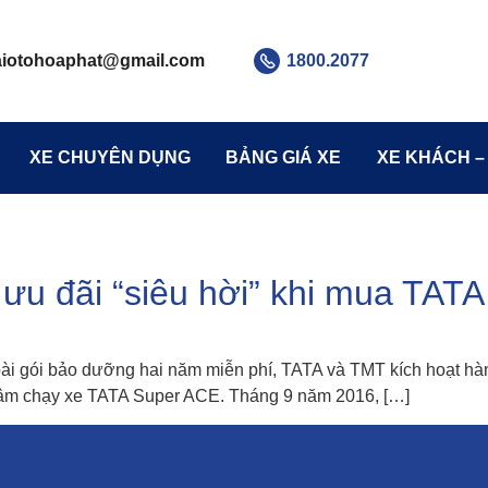
aiotohoaphat
@gmail.com
1800.2077
XE CHUYÊN DỤNG
BẢNG GIÁ XE
XE KHÁCH –
 ưu đãi “siêu hời” khi mua TAT
ài gói bảo dưỡng hai năm miễn phí, TATA và TMT kích hoạt hàn
an tâm chạy xe TATA Super ACE. Tháng 9 năm 2016, […]