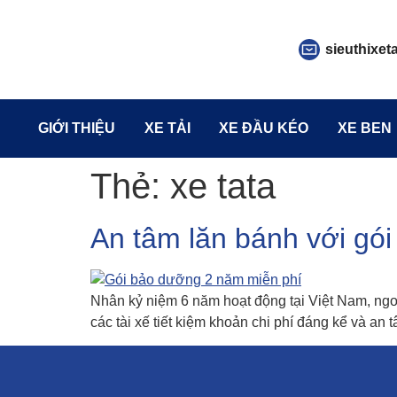
sieuthixet
GIỚI THIỆU
XE TẢI
XE ĐẦU KÉO
XE BEN
Thẻ:
xe tata
An tâm lăn bánh với gói
Nhân kỷ niệm 6 năm hoạt động tại Việt Nam, ngo
các tài xế tiết kiệm khoản chi phí đáng kể và 