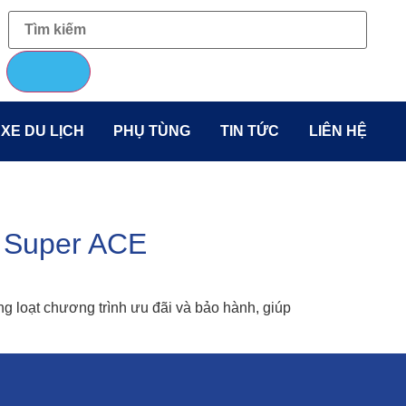
 XE DU LỊCH
PHỤ TÙNG
TIN TỨC
LIÊN HỆ
A Super ACE
g loạt chương trình ưu đãi và bảo hành, giúp