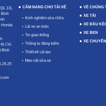
CẨM NANG CHO TÀI XẾ
VỀ CHÚNG 
(QL 13),
 Bình
XE TẢI
Kinh nghiệm sửa chữa
ình
XE ĐẦU KÉ
m Honda
Lái xe an toàn
XE BEN
Tin giao thông
nh
XE CHUYÊN
Thông tư đăng kiểm
Hồ Chí
 Bình
Thiết kế cải tạo
Mẹo vặt sửa xe
1.25.25
l.com