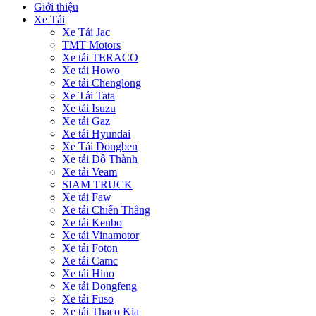
Giới thiệu
Xe Tải
Xe Tải Jac
TMT Motors
Xe tải TERACO
Xe tải Howo
Xe tải Chenglong
Xe Tải Tata
Xe tải Isuzu
Xe tải Gaz
Xe tải Hyundai
Xe Tải Dongben
Xe tải Đô Thành
Xe tải Veam
SIAM TRUCK
Xe tải Faw
Xe tải Chiến Thắng
Xe tải Kenbo
Xe tải Vinamotor
Xe tải Foton
Xe tải Camc
Xe tải Hino
Xe tải Dongfeng
Xe tải Fuso
Xe tải Thaco Kia