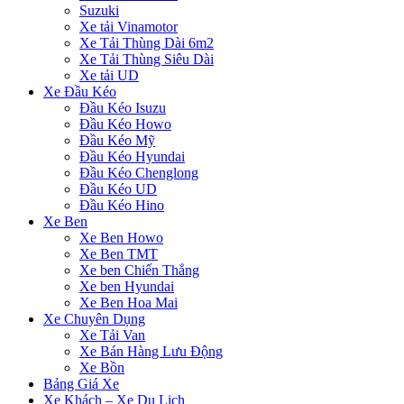
Suzuki
Xe tải Vinamotor
Xe Tải Thùng Dài 6m2
Xe Tải Thùng Siêu Dài
Xe tải UD
Xe Đầu Kéo
Đầu Kéo Isuzu
Đầu Kéo Howo
Đầu Kéo Mỹ
Đầu Kéo Hyundai
Đầu Kéo Chenglong
Đầu Kéo UD
Đầu Kéo Hino
Xe Ben
Xe Ben Howo
Xe Ben TMT
Xe ben Chiến Thắng
Xe ben Hyundai
Xe Ben Hoa Mai
Xe Chuyên Dụng
Xe Tải Van
Xe Bán Hàng Lưu Động
Xe Bồn
Bảng Giá Xe
Xe Khách – Xe Du Lịch