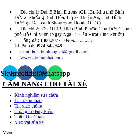
Địa chỉ 1: Đại lộ Bình Dương (QL 13), Khu phố Bình
Đức 2, Phường Bình Hòa, Thị xã Thuận An, Tỉnh Bình
Dương ( Bên cạnh Showroom Honda Ô Tô )
Địa chỉ 2: 39C QL13, Hiệp Bình Phước, Thủ Đức, Thành
phố Hồ Chí Minh (Ngay Ngã Tư Cầu Vượt Bình Phước)
Tổng đài: 1800.2077 - 0969.21.25.25
Khiếu nại: 0974.548.548
sieuthixetaiotohoaphat@gmail.com
www.otohoaphat.com
Skype
Facebook
Linkedin
Whatsapp
CẨM NANG CHO TÀI XẾ
Kinh nghiệm sửa chữa
Lái xe an toàn
Tin giao thông
Thông tư đăng kiểm
Thiết kế cải tạo
Mẹo vặt sửa xe
Menu