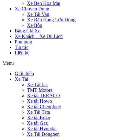
Xe Ben Hoa Mai
Xe Chuyên Dụng
Xe Tải Van
Xe Bán Hàng Lưu Động
Xe Bồn
Bảng Giá Xe
Xe Khách – Xe Du Lịch
Phụ tùng
Tin tức
Liên hệ
Menu
Giới thiệu
Xe Tải
Xe Tải Jac
TMT Motors
Xe tải TERACO
Xe tải Howo
Xe tải Chenglong
Xe Tải Tata
Xe tải Isuzu
Xe tải Gaz
Xe tải Hyundai
Xe Tải Dongben