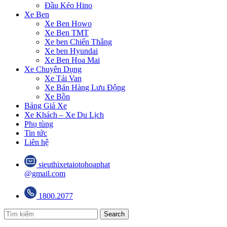
Đầu Kéo Hino
Xe Ben
Xe Ben Howo
Xe Ben TMT
Xe ben Chiến Thắng
Xe ben Hyundai
Xe Ben Hoa Mai
Xe Chuyên Dụng
Xe Tải Van
Xe Bán Hàng Lưu Động
Xe Bồn
Bảng Giá Xe
Xe Khách – Xe Du Lịch
Phụ tùng
Tin tức
Liên hệ
sieuthixetaiotohoaphat
@gmail.com
1800.2077
Search