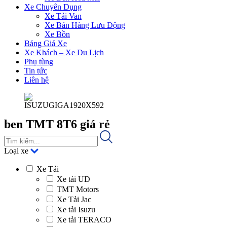
Xe Chuyên Dụng
Xe Tải Van
Xe Bán Hàng Lưu Động
Xe Bồn
Bảng Giá Xe
Xe Khách – Xe Du Lịch
Phụ tùng
Tin tức
Liên hệ
ben TMT 8T6 giá rẻ
Loại xe
Xe Tải
Xe tải UD
TMT Motors
Xe Tải Jac
Xe tải Isuzu
Xe tải TERACO