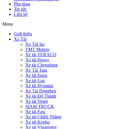
Phụ tùng
Tin tức
Liên hệ
Menu
Giới thiệu
Xe Tải
Xe Tải Jac
TMT Motors
Xe tải TERACO
Xe tải Howo
Xe tải Chenglong
Xe Tải Tata
Xe tải Isuzu
Xe tải Gaz
Xe tải Hyundai
Xe Tải Dongben
Xe tải Đô Thành
Xe tải Veam
SIAM TRUCK
Xe tải Faw
Xe tải Chiến Thắng
Xe tải Kenbo
Xe tải Vinamotor