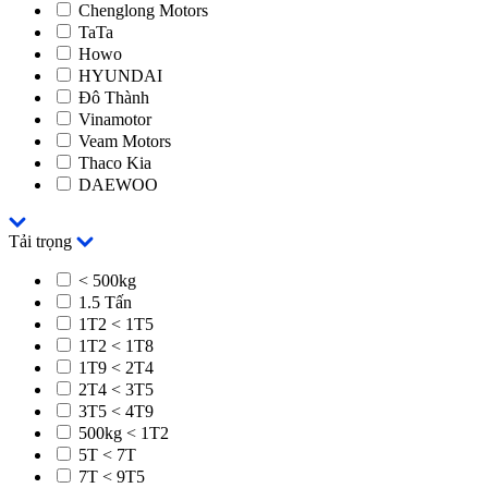
Chenglong Motors
TaTa
Howo
HYUNDAI
Đô Thành
Vinamotor
Veam Motors
Thaco Kia
DAEWOO
Tải trọng
< 500kg
1.5 Tấn
1T2 < 1T5
1T2 < 1T8
1T9 < 2T4
2T4 < 3T5
3T5 < 4T9
500kg < 1T2
5T < 7T
7T < 9T5