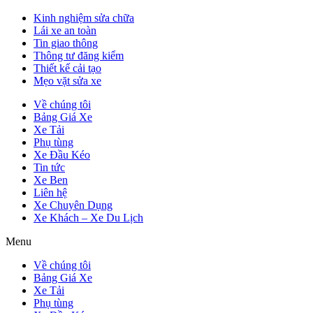
Kinh nghiệm sửa chữa
Lái xe an toàn
Tin giao thông
Thông tư đăng kiểm
Thiết kế cải tạo
Mẹo vặt sửa xe
Về chúng tôi
Bảng Giá Xe
Xe Tải
Phụ tùng
Xe Đầu Kéo
Tin tức
Xe Ben
Liên hệ
Xe Chuyên Dụng
Xe Khách – Xe Du Lịch
Menu
Về chúng tôi
Bảng Giá Xe
Xe Tải
Phụ tùng