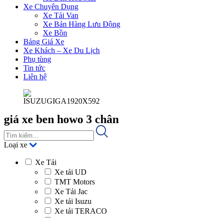
Xe Chuyên Dụng
Xe Tải Van
Xe Bán Hàng Lưu Động
Xe Bồn
Bảng Giá Xe
Xe Khách – Xe Du Lịch
Phụ tùng
Tin tức
Liên hệ
giá xe ben howo 3 chân
Loại xe
Xe Tải
Xe tải UD
TMT Motors
Xe Tải Jac
Xe tải Isuzu
Xe tải TERACO