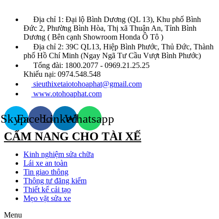
Địa chỉ 1: Đại lộ Bình Dương (QL 13), Khu phố Bình
Đức 2, Phường Bình Hòa, Thị xã Thuận An, Tỉnh Bình
Dương ( Bên cạnh Showroom Honda Ô Tô )
Địa chỉ 2: 39C QL13, Hiệp Bình Phước, Thủ Đức, Thành
phố Hồ Chí Minh (Ngay Ngã Tư Cầu Vượt Bình Phước)
Tổng đài: 1800.2077 - 0969.21.25.25
Khiếu nại: 0974.548.548
sieuthixetaiotohoaphat@gmail.com
www.otohoaphat.com
Skype
Facebook
Linkedin
Whatsapp
CẨM NANG CHO TÀI XẾ
Kinh nghiệm sửa chữa
Lái xe an toàn
Tin giao thông
Thông tư đăng kiểm
Thiết kế cải tạo
Mẹo vặt sửa xe
Menu