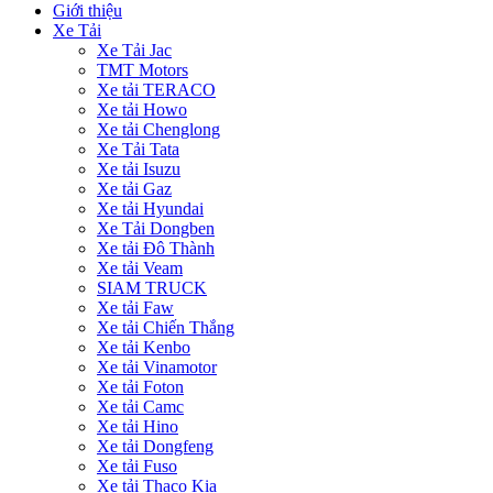
Giới thiệu
Xe Tải
Xe Tải Jac
TMT Motors
Xe tải TERACO
Xe tải Howo
Xe tải Chenglong
Xe Tải Tata
Xe tải Isuzu
Xe tải Gaz
Xe tải Hyundai
Xe Tải Dongben
Xe tải Đô Thành
Xe tải Veam
SIAM TRUCK
Xe tải Faw
Xe tải Chiến Thắng
Xe tải Kenbo
Xe tải Vinamotor
Xe tải Foton
Xe tải Camc
Xe tải Hino
Xe tải Dongfeng
Xe tải Fuso
Xe tải Thaco Kia