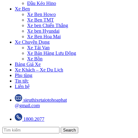
Đầu Kéo Hino
Xe Ben
Xe Ben Howo
Xe Ben TMT
Xe ben Chiến Thắng
Xe ben Hyundai
Xe Ben Hoa Mai
Xe Chuyên Dụng
Xe Tải Van
Xe Bán Hàng Lưu Động
Xe Bồn
Bảng Giá Xe
Xe Khách – Xe Du Lịch
Phụ tùng
Tin tức
Liên hệ
sieuthixetaiotohoaphat
@gmail.com
1800.2077
Search