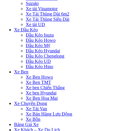
Suzuki
Xe tải Vinamotor
Xe Tải Thùng Dài 6m2
Xe Tải Thùng Siêu Dài
Xe tải UD
Xe Đầu Kéo
Đầu Kéo Isuzu
Đầu Kéo Howo
Đầu Kéo Mỹ
Đầu Kéo Hyundai
Đầu Kéo Chenglong
Đầu Kéo UD
Đầu Kéo Hino
Xe Ben
Xe Ben Howo
Xe Ben TMT
Xe ben Chiến Thắng
Xe ben Hyundai
Xe Ben Hoa Mai
Xe Chuyên Dụng
Xe Tải Van
Xe Bán Hàng Lưu Động
Xe Bồn
Bảng Giá Xe
Xe Khách – Xe Du Lịch