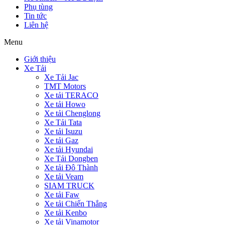
Phụ tùng
Tin tức
Liên hệ
Menu
Giới thiệu
Xe Tải
Xe Tải Jac
TMT Motors
Xe tải TERACO
Xe tải Howo
Xe tải Chenglong
Xe Tải Tata
Xe tải Isuzu
Xe tải Gaz
Xe tải Hyundai
Xe Tải Dongben
Xe tải Đô Thành
Xe tải Veam
SIAM TRUCK
Xe tải Faw
Xe tải Chiến Thắng
Xe tải Kenbo
Xe tải Vinamotor