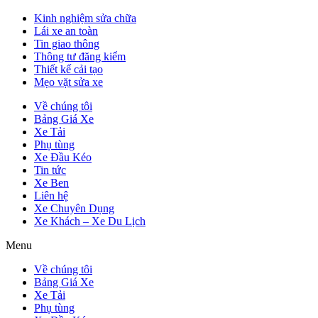
Kinh nghiệm sửa chữa
Lái xe an toàn
Tin giao thông
Thông tư đăng kiểm
Thiết kế cải tạo
Mẹo vặt sửa xe
Về chúng tôi
Bảng Giá Xe
Xe Tải
Phụ tùng
Xe Đầu Kéo
Tin tức
Xe Ben
Liên hệ
Xe Chuyên Dụng
Xe Khách – Xe Du Lịch
Menu
Về chúng tôi
Bảng Giá Xe
Xe Tải
Phụ tùng