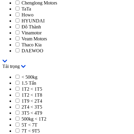
Chenglong Motors
TaTa
Howo
HYUNDAI
Đô Thành
Vinamotor
Veam Motors
Thaco Kia
DAEWOO
Tải trọng
< 500kg
1.5 Tấn
1T2 < 1T5
1T2 < 1T8
1T9 < 2T4
2T4 < 3T5
3T5 < 4T9
500kg < 1T2
5T < 7T
7T < 9T5