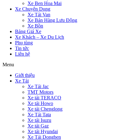
Xe Ben Hoa Mai
Xe Chuyên Dụng
Xe Tải Van
Xe Bán Hàng Lưu Động
Xe Bồn
Bảng Giá Xe
Xe Khách – Xe Du Lịch
Phụ tùng
Tin tức
Liên hệ
Menu
Giới thiệu
Xe Tải
Xe Tải Jac
TMT Motors
Xe tải TERACO
Xe tải Howo
Xe tải Chenglong
Xe Tải Tata
Xe tải Isuzu
Xe tải Gaz
Xe tải Hyundai
Xe Tải Dongben