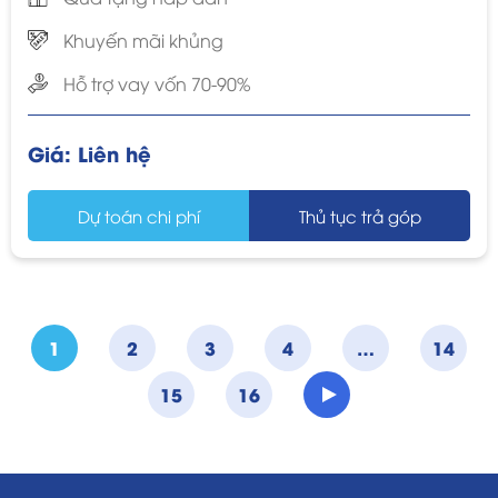
Khuyến mãi khủng
Hỗ trợ vay vốn 70-90%
Giá:
Liên hệ
Dự toán chi phí
Thủ tục trả góp
1
2
3
4
…
14
15
16