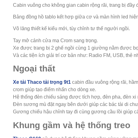
Cabin vuông cho không gian cabin rộng rãi, trang bị đầy 
Bảng đồng hồ tablo kết hợp giữa cơ và màn hình led hiện 
Vô lăng thiết kế kiểu mới, tùy chỉnh tư thế người ngồi.
Tay mở cánh cửa mạ Crom sang trọng.
Xe được trang bị 2 ghế ngồi cùng 1 giường nằm được bọc
Và các tiện ích giải trí cơ bản như: Radio FM, USB, thẻ n
Ngoại thất
Xe tải Thaco tải trọng 9t1
cabin đầu vuông rộng rãi, hầm
crom giúp tạo điểm nhấn cho dòng xe.
Hệ thống đèn chiếu sáng được tích hợp, đèn pha, đèn xi 
Đèn sương mù đặt ngay bên dưới giúp các bác tài di chuy
Gương chiếu hậu chỉnh tay đi cùng gương cầu lồi giúp cá
Khung gầm và hệ thống treo