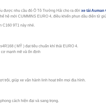
iểu được nhu cầu đó Ô Tô Trường Hải cho ra đời
xe tải Auman
thế hệ mới CUMMINS EURO 4, điều khiển phun dầu điện tử giúp t
man C160 9T1 này nhé.
R168 ( MỸ ) đạt tiêu chuẩn khí thải EURO 4.
g cơ mạnh mẽ và ổn định
rội, giúp xe vận hành linh hoạt trên mọi địa hình.
 phong cách hiện đại và sang trọng.