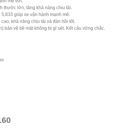
nh mẽ với:
ch thước lớn, tăng khả năng chịu tải.
i = 5,833 giúp xe vận hành mạnh mẽ.
ao, khả năng chịu tải và đàn hồi tốt.
 bảo vệ bề mặt không bị gỉ sét. Kết cấu vững chắc.
mm
160