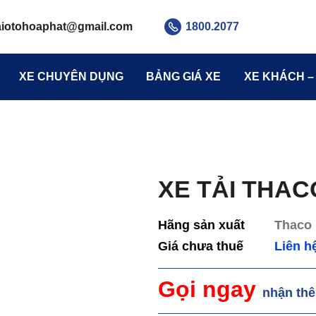
aiotohoaphat
@gmail.com
1800.2077
XE CHUYÊN DỤNG
BẢNG GIÁ XE
XE KHÁCH –
XE TẢI THAC
Hãng sản xuất
Thaco 
Giá chưa thuế
Liên h
Gọi ngay
nhận th