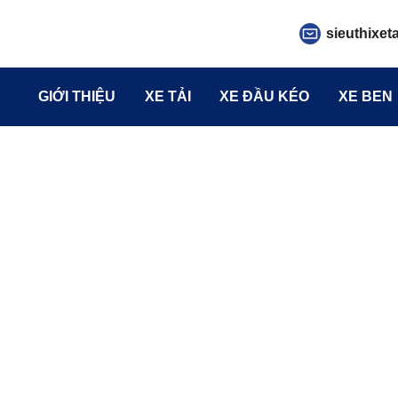
sieuthixet
GIỚI THIỆU
XE TẢI
XE ĐẦU KÉO
XE BEN