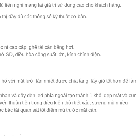
đủ tiện nghi mang lại giá trị sử dụng cao cho khách hàng.
thị đầy đủ các thông só kỹ thuật cơ bản.
 nỉ cao cấp, ghế tài cân bằng hơi.
hớ SD, điều hòa công suất lớn, kính chỉnh điện.
 hố với mặt lưới tản nhiệt được chia tầng, lấy gió tốt hơn để 
nhan và dãy đèn led phía ngoài tạo thành 1 khối đẹp mắt và cu
ển thuận tiện trong điều kiện thời tiết xấu, sương mù nhiều
c bác tài quan sát tốt điểm mù trước mặt cản.