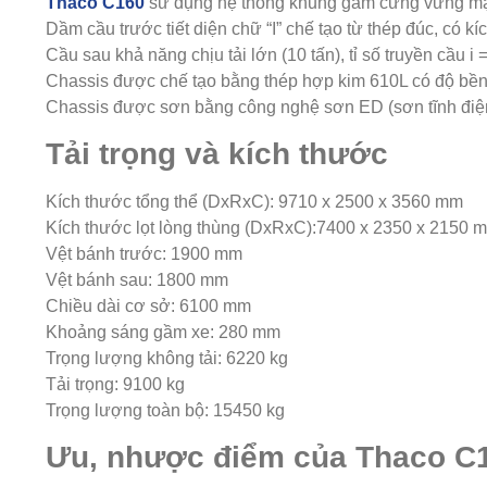
Thaco C160
sử dụng hệ thống khung gầm cứng vững mạ
Dầm cầu trước tiết diện chữ “I” chế tạo từ thép đúc, có kí
Cầu sau khả năng chịu tải lớn (10 tấn), tỉ số truyền cầu 
Chassis được chế tạo bằng thép hợp kim 610L có độ bền c
Chassis được sơn bằng công nghệ sơn ED (sơn tĩnh điện)
Tải trọng và kích thước
Kích thước tổng thể (DxRxC): 9710 x 2500 x 3560 mm
Kích thước lọt lòng thùng (DxRxC):7400 x 2350 x 2150 
Vệt bánh trước: 1900 mm
Vệt bánh sau: 1800 mm
Chiều dài cơ sở: 6100 mm
Khoảng sáng gầm xe: 280 mm
Trọng lượng không tải: 6220 kg
Tải trọng: 9100 kg
Trọng lượng toàn bộ: 15450 kg
Ưu, nhược điểm của Thaco C