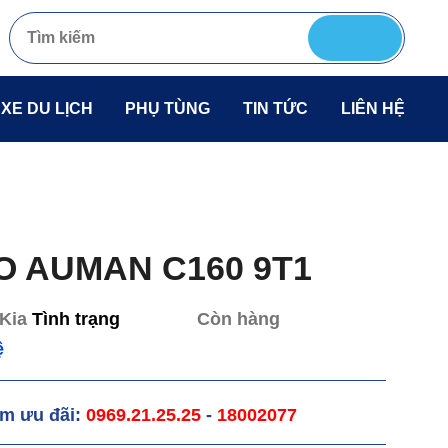
 XE DU LỊCH
PHỤ TÙNG
TIN TỨC
LIÊN HỆ
O AUMAN C160 9T1
Kia
Tình trạng
Còn hàng
ệ
êm ưu đãi:
0969.21.25.25
-
18002077