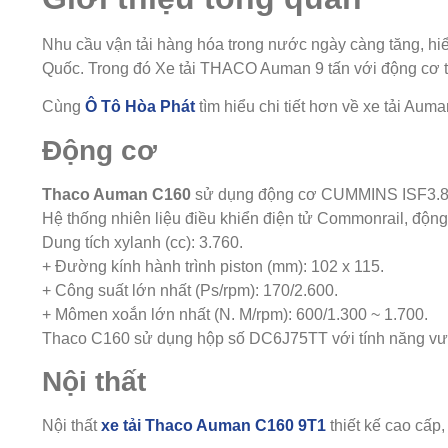
Nhu cầu vận tải hàng hóa trong nước ngày càng tăng, h
Quốc. Trong đó Xe tải THACO Auman 9 tấn
với động cơ 
Cùng
Ô Tô Hòa Phát
tìm hiểu chi tiết hơn về xe tải Au
Động cơ
Thaco Auman C160
sử dụng động cơ CUMMINS ISF3.8s4
Hệ thống nhiên liệu điều khiển điện tử Commonrail, độn
Dung tích xylanh (cc): 3.760.
+ Đường kính hành trình piston (mm): 102 x 115.
+ Công suất lớn nhất (Ps/rpm): 170/2.600.
+ Mômen xoắn lớn nhất (N. M/rpm): 600/1.300 ~ 1.700.
Thaco C160 sử dụng hộp số DC6J75TT với tính năng vượt t
Nội thất
Nội thất
xe tải Thaco Auman C160 9T1
thiết kế cao cấp,