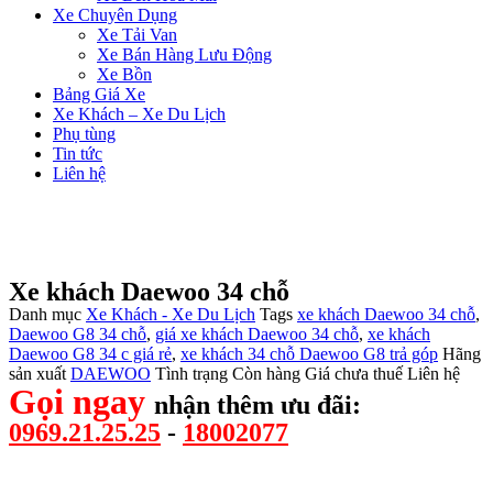
Xe Chuyên Dụng
Xe Tải Van
Xe Bán Hàng Lưu Động
Xe Bồn
Bảng Giá Xe
Xe Khách – Xe Du Lịch
Phụ tùng
Tin tức
Liên hệ
Xe khách Daewoo 34 chỗ
Danh mục
Xe Khách - Xe Du Lịch
Tags
xe khách Daewoo 34 chỗ
,
Daewoo G8 34 chỗ
,
giá xe khách Daewoo 34 chỗ
,
xe khách
Daewoo G8 34 c giá rẻ
,
xe khách 34 chỗ Daewoo G8 trả góp
Hãng
sản xuất
DAEWOO
Tình trạng
Còn hàng
Giá chưa thuế
Liên hệ
Gọi ngay
nhận thêm ưu đãi:
0969.21.25.25
-
18002077