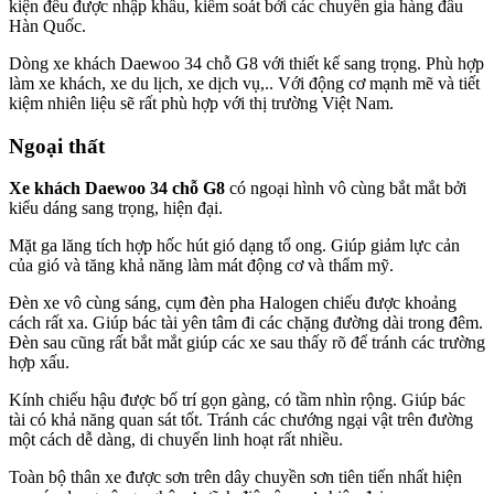
kiện đều được nhập khẩu, kiểm soát bởi các chuyên gia hàng đầu
Hàn Quốc.
Dòng xe khách Daewoo 34 chỗ G8 với thiết kế sang trọng. Phù hợp
làm xe khách, xe du lịch, xe dịch vụ,.. Với động cơ mạnh mẽ và tiết
kiệm nhiên liệu sẽ rất phù hợp với thị trường Việt Nam.
Ngoại thất
Xe khách Daewoo 34 chỗ G8
có ngoại hình vô cùng bắt mắt bởi
kiểu dáng sang trọng, hiện đại.
Mặt ga lăng tích hợp hốc hút gió dạng tổ ong. Giúp giảm lực cản
của gió và tăng khả năng làm mát động cơ và thẩm mỹ.
Đèn xe vô cùng sáng, cụm đèn pha Halogen chiếu được khoảng
cách rất xa. Giúp bác tài yên tâm đi các chặng đường dài trong đêm.
Đèn sau cũng rất bắt mắt giúp các xe sau thấy rõ để tránh các trường
hợp xấu.
Kính chiếu hậu được bố trí gọn gàng, có tầm nhìn rộng. Giúp bác
tài có khả năng quan sát tốt. Tránh các chướng ngại vật trên đường
một cách dễ dàng, di chuyển linh hoạt rất nhiều.
Toàn bộ thân xe được sơn trên dây chuyền sơn tiên tiến nhất hiện