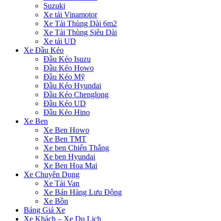
Suzuki
Xe tải Vinamotor
Xe Tải Thùng Dài 6m2
Xe Tải Thùng Siêu Dài
Xe tải UD
Xe Đầu Kéo
Đầu Kéo Isuzu
Đầu Kéo Howo
Đầu Kéo Mỹ
Đầu Kéo Hyundai
Đầu Kéo Chenglong
Đầu Kéo UD
Đầu Kéo Hino
Xe Ben
Xe Ben Howo
Xe Ben TMT
Xe ben Chiến Thắng
Xe ben Hyundai
Xe Ben Hoa Mai
Xe Chuyên Dụng
Xe Tải Van
Xe Bán Hàng Lưu Động
Xe Bồn
Bảng Giá Xe
Xe Khách – Xe Du Lịch