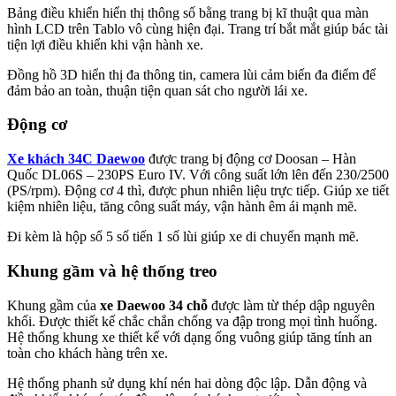
Bảng điều khiển hiển thị thông số bằng trang bị kĩ thuật qua màn
hình LCD trên Tablo vô cùng hiện đại. Trang trí bắt mắt giúp bác tài
tiện lợi điều khiển khi vận hành xe.
Đồng hồ 3D hiển thị đa thông tin, camera lùi cảm biến đa điểm để
đảm bảo an toàn, thuận tiện quan sát cho người lái xe.
Động cơ
Xe khách 34C Daewoo
được trang bị động cơ Doosan – Hàn
Quốc DL06S – 230PS Euro IV. Với công suất lớn lên đến 230/2500
(PS/rpm). Động cơ 4 thì, được phun nhiên liệu trực tiếp. Giúp xe tiết
kiệm nhiên liệu, tăng công suất máy, vận hành êm ái mạnh mẽ.
Đi kèm là hộp số 5 số tiến 1 số lùi giúp xe di chuyển mạnh mẽ.
Khung gầm và hệ thống treo
Khung gầm của
xe Daewoo 34 chỗ
được làm từ thép dập nguyên
khối. Được thiết kế chắc chắn chống va đập trong mọi tình huống.
Hệ thống khung xe thiết kế với dạng ống vuông giúp tăng tính an
toàn cho khách hàng trên xe.
Hệ thống phanh sử dụng khí nén hai dòng độc lập. Dẫn động và