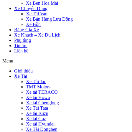
Xe Ben Hoa Mai
Xe Chuyên Dụng
Xe Tải Van
Xe Bán Hàng Lưu Động
Xe Bồn
Bảng Giá Xe
Xe Khách – Xe Du Lịch
Phụ tùng
Tin tức
Liên hệ
Menu
Giới thiệu
Xe Tải
Xe Tải Jac
TMT Motors
Xe tải TERACO
Xe tải Howo
Xe tải Chenglong
Xe Tải Tata
Xe tải Isuzu
Xe tải Gaz
Xe tải Hyundai
Xe Tải Dongben