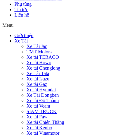
Phụ tùng
Tin tức
Liên hệ
Menu
Giới thiệu
Xe Tải
Xe Tải Jac
TMT Motors
Xe tải TERACO
Xe tải Howo
Xe tải Chenglong
Xe Tải Tata
Xe tải Isuzu
Xe tải Gaz
Xe tải Hyundai
Xe Tải Dongben
Xe tải Đô Thành
Xe tải Veam
SIAM TRUCK
Xe tải Faw
Xe tải Chiến Thắng
Xe tải Kenbo
Xe tải Vinamotor