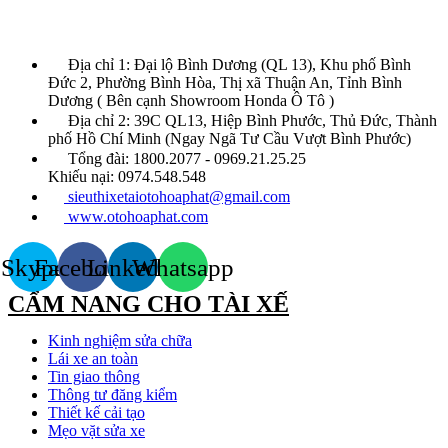
Địa chỉ 1: Đại lộ Bình Dương (QL 13), Khu phố Bình
Đức 2, Phường Bình Hòa, Thị xã Thuận An, Tỉnh Bình
Dương ( Bên cạnh Showroom Honda Ô Tô )
Địa chỉ 2: 39C QL13, Hiệp Bình Phước, Thủ Đức, Thành
phố Hồ Chí Minh (Ngay Ngã Tư Cầu Vượt Bình Phước)
Tổng đài: 1800.2077 - 0969.21.25.25
Khiếu nại: 0974.548.548
sieuthixetaiotohoaphat@gmail.com
www.otohoaphat.com
Skype
Facebook
Linkedin
Whatsapp
CẨM NANG CHO TÀI XẾ
Kinh nghiệm sửa chữa
Lái xe an toàn
Tin giao thông
Thông tư đăng kiểm
Thiết kế cải tạo
Mẹo vặt sửa xe