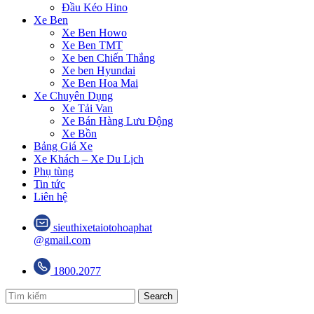
Đầu Kéo Hino
Xe Ben
Xe Ben Howo
Xe Ben TMT
Xe ben Chiến Thắng
Xe ben Hyundai
Xe Ben Hoa Mai
Xe Chuyên Dụng
Xe Tải Van
Xe Bán Hàng Lưu Động
Xe Bồn
Bảng Giá Xe
Xe Khách – Xe Du Lịch
Phụ tùng
Tin tức
Liên hệ
sieuthixetaiotohoaphat
@gmail.com
1800.2077
Search