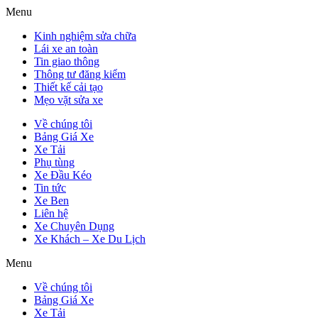
Menu
Kinh nghiệm sửa chữa
Lái xe an toàn
Tin giao thông
Thông tư đăng kiểm
Thiết kế cải tạo
Mẹo vặt sửa xe
Về chúng tôi
Bảng Giá Xe
Xe Tải
Phụ tùng
Xe Đầu Kéo
Tin tức
Xe Ben
Liên hệ
Xe Chuyên Dụng
Xe Khách – Xe Du Lịch
Menu
Về chúng tôi
Bảng Giá Xe
Xe Tải