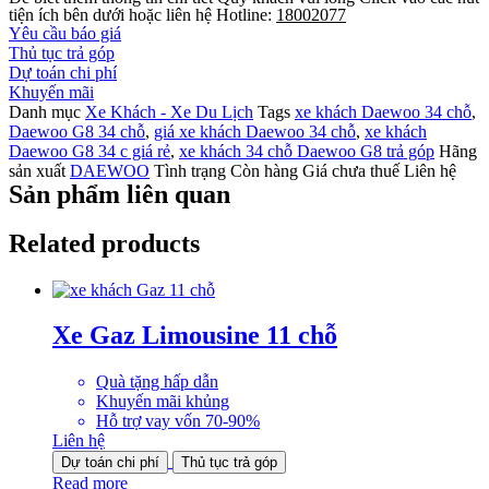
tiện ích bên dưới hoặc liên hệ Hotline:
18002077
Yêu cầu báo giá
Thủ tục trả góp
Dự toán chi phí
Khuyến mãi
Danh mục
Xe Khách - Xe Du Lịch
Tags
xe khách Daewoo 34 chỗ
,
Daewoo G8 34 chỗ
,
giá xe khách Daewoo 34 chỗ
,
xe khách
Daewoo G8 34 c giá rẻ
,
xe khách 34 chỗ Daewoo G8 trả góp
Hãng
sản xuất
DAEWOO
Tình trạng
Còn hàng
Giá chưa thuế
Liên hệ
Sản phẩm liên quan
Related products
Xe Gaz Limousine 11 chỗ
Quà tặng hấp dẫn
Khuyến mãi khủng
Hỗ trợ vay vốn 70-90%
Liên hệ
Dự toán chi phí
Thủ tục trả góp
Read more