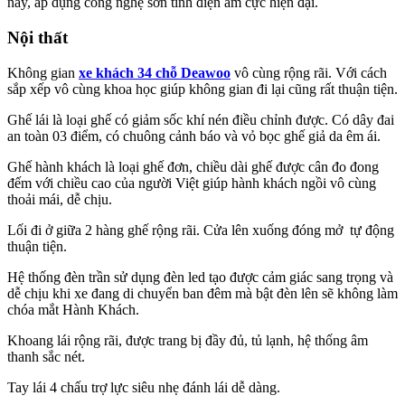
nay, áp dụng công nghệ sơn tĩnh điện âm cực hiện đại.
Nội thất
Không gian
xe khách 34 chỗ Deawoo
vô cùng rộng rãi. Với cách
sắp xếp vô cùng khoa học giúp không gian đi lại cũng rất thuận tiện.
Ghế lái là loại ghế có giảm sốc khí nén điều chỉnh được. Có dây đai
an toàn 03 điểm, có chuông cảnh báo và vỏ bọc ghế giả da êm ái.
Ghế hành khách là loại ghế đơn, chiều dài ghế được cân đo đong
đếm với chiều cao của người Việt giúp hành khách ngồi vô cùng
thoải mái, dễ chịu.
Lối đi ở giữa 2 hàng ghế rộng rãi. Cửa lên xuống đóng mở tự động
thuận tiện.
Hệ thống đèn trần sử dụng đèn led tạo được cảm giác sang trọng và
dễ chịu khi xe đang di chuyển ban đêm mà bật đèn lên sẽ không làm
chóa mắt Hành Khách.
Khoang lái rộng rãi, được trang bị đầy đủ, tủ lạnh, hệ thống âm
thanh sắc nét.
Tay lái 4 chấu trợ lực siêu nhẹ đánh lái dễ dàng.