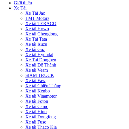
Giới thiệu
Xe Tải
Xe Tải Jac
TMT Motors
Xe tải TERACO
Xe tải Howo
Xe tải Chenglong
Xe Tải Tata
Xe tải Isuzu
Xe tải Gaz
Xe tải Hyundai
Xe Tải Dongben
Xe tải Đô Thành
Xe tải Veam
SIAM TRUCK
Xe tải Faw
Xe tải Chiến Thắng
Xe tải Kenbo
Xe tải Vinamotor
Xe tải Foton
Xe tải Camc
Xe tải Hino
Xe tải Dongfeng
Xe tải Fuso
Xe tải Thaco Kia