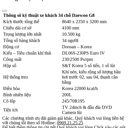
Thông số kỹ thuật xe khách 34 chỗ Daewoo G8
Kích thước tổng thể
8640 x 2350 x 3200 mm
Chiều dài cơ sở
4100 mm
Trọng lượng lớn nhất
10.500 kg
Tổng số hàng khách
34 người
Động cơ
Doosan – Korea
Kiểu – Tiêu chuẩn khí thải
DL06S-230PS Euro IV
Công suất
230/2500 Ps/rpm
Hộp số
S&T Korea 5 số tiến, 1 số lùi
Khí nén, kiểu rộng số lượng bầu
Hệ thống treo
hơi trước 02, sau 04, thanh cân
bằng
Điều hòa
Korea 22000 kcal/h
Bình nhiên liệu
200L
Cõ lốp
245/70R195
TV 24inch & đầu đĩa DVD
Tiện ích
Camera lùi
Các chương trình ưu đãi giảm giá khác, Quý khách vui lòng liên hệ
với chúng tôi theo số Hotline:
0969.21.25.25
Để biết thêm thông tin chi tiết Quý khách vui lòng Click vào các nút