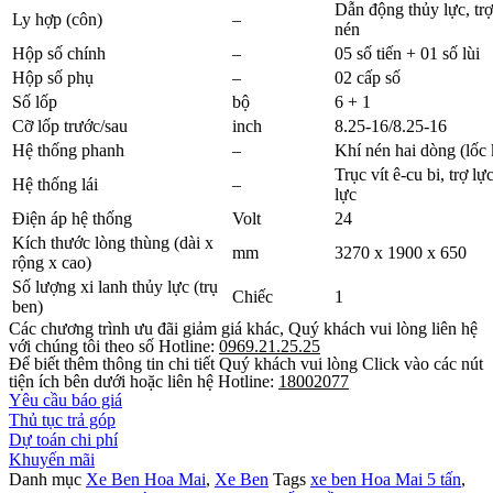
Dẫn động thủy lực, trợ
Ly hợp (côn)
–
nén
Hộp số chính
–
05 số tiến + 01 số lùi
Hộp số phụ
–
02 cấp số
Số lốp
bộ
6 + 1
Cỡ lốp trước/sau
inch
8.25-16/8.25-16
Hệ thống phanh
–
Khí nén hai dòng (lốc 
Trục vít ê-cu bi, trợ lự
Hệ thống lái
–
lực
Điện áp hệ thống
Volt
24
Kích thước lòng thùng (dài x
mm
3270 x 1900 x 650
rộng x cao)
Số lượng xi lanh thủy lực (trụ
Chiếc
1
ben)
Các chương trình ưu đãi giảm giá khác, Quý khách vui lòng liên hệ
với chúng tôi theo số Hotline:
0969.21.25.25
Để biết thêm thông tin chi tiết Quý khách vui lòng Click vào các nút
tiện ích bên dưới hoặc liên hệ Hotline:
18002077
Yêu cầu báo giá
Thủ tục trả góp
Dự toán chi phí
Khuyến mãi
Danh mục
Xe Ben Hoa Mai
,
Xe Ben
Tags
xe ben Hoa Mai 5 tấn
,