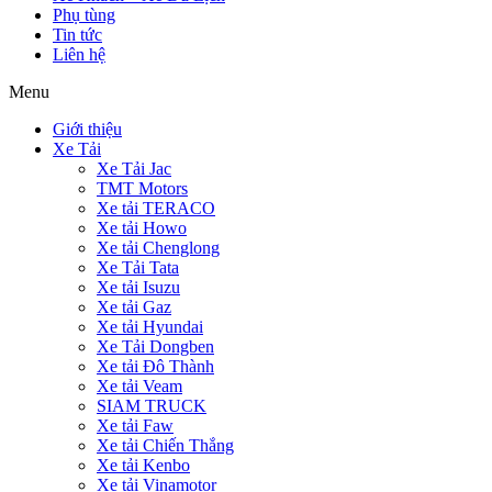
Phụ tùng
Tin tức
Liên hệ
Menu
Giới thiệu
Xe Tải
Xe Tải Jac
TMT Motors
Xe tải TERACO
Xe tải Howo
Xe tải Chenglong
Xe Tải Tata
Xe tải Isuzu
Xe tải Gaz
Xe tải Hyundai
Xe Tải Dongben
Xe tải Đô Thành
Xe tải Veam
SIAM TRUCK
Xe tải Faw
Xe tải Chiến Thắng
Xe tải Kenbo
Xe tải Vinamotor