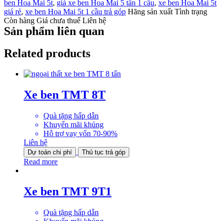
ben Hoa Mai 5t
,
giá xe ben Hoa Mai 5 tấn 1 cầu
,
xe ben Hoa Mai 5t
giá rẻ
,
xe ben Hoa Mai 5t 1 cầu trả góp
Hãng sản xuất
Tình trạng
Còn hàng
Giá chưa thuế
Liên hệ
Sản phẩm liên quan
Related products
Xe ben TMT 8T
Quà tặng hấp dẫn
Khuyến mãi khủng
Hỗ trợ vay vốn 70-90%
Liên hệ
Dự toán chi phí
Thủ tục trả góp
Read more
Xe ben TMT 9T1
Quà tặng hấp dẫn