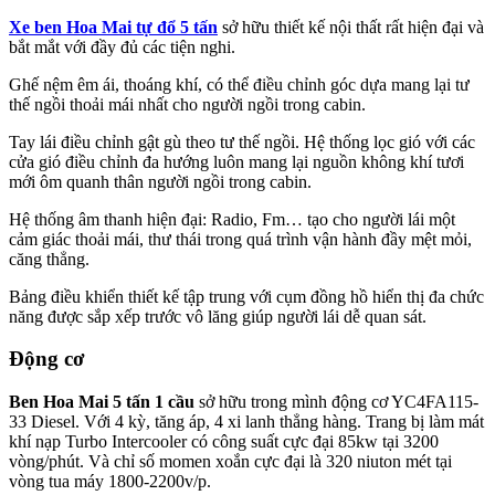
Xe ben Hoa Mai tự đổ 5 tấn
sở hữu thiết kế nội thất rất hiện đại và
bắt mắt với đầy đủ các tiện nghi.
Ghế nệm êm ái, thoáng khí, có thể điều chỉnh góc dựa mang lại tư
thế ngồi thoải mái nhất cho người ngồi trong cabin.
Tay lái điều chỉnh gật gù theo tư thế ngồi. Hệ thống lọc gió với các
cửa gió điều chỉnh đa hướng luôn mang lại nguồn không khí tươi
mới ôm quanh thân người ngồi trong cabin.
Hệ thống âm thanh hiện đại: Radio, Fm… tạo cho người lái một
cảm giác thoải mái, thư thái trong quá trình vận hành đầy mệt mỏi,
căng thẳng.
Bảng điều khiển thiết kế tập trung với cụm đồng hồ hiển thị đa chức
năng được sắp xếp trước vô lăng giúp người lái dễ quan sát.
Động cơ
Ben Hoa Mai 5 tấn 1 cầu
sở hữu trong mình động cơ YC4FA115-
33 Diesel. Với 4 kỳ, tăng áp, 4 xi lanh thẳng hàng. Trang bị làm mát
khí nạp Turbo Intercooler có công suất cực đại 85kw tại 3200
vòng/phút. Và chỉ số momen xoắn cực đại là 320 niuton mét tại
vòng tua máy 1800-2200v/p.