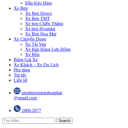
Đầu Kéo Hino
Xe Ben
Xe Ben Howo
Xe Ben TMT
Xe ben Chiến Thắng
Xe ben Hyundai
Xe Ben Hoa Mai
Xe Chuyên Dụng
Xe Tải Van
Xe Bán Hàng Lưu Động
Xe Bồn
Bảng Giá Xe
Xe Khách – Xe Du Lịch
Phụ tùng
Tin tức
Liên hệ
sieuthixetaiotohoaphat
@gmail.com
1800.2077
Search