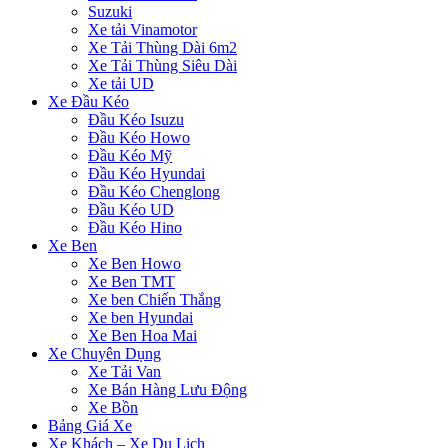
Suzuki
Xe tải Vinamotor
Xe Tải Thùng Dài 6m2
Xe Tải Thùng Siêu Dài
Xe tải UD
Xe Đầu Kéo
Đầu Kéo Isuzu
Đầu Kéo Howo
Đầu Kéo Mỹ
Đầu Kéo Hyundai
Đầu Kéo Chenglong
Đầu Kéo UD
Đầu Kéo Hino
Xe Ben
Xe Ben Howo
Xe Ben TMT
Xe ben Chiến Thắng
Xe ben Hyundai
Xe Ben Hoa Mai
Xe Chuyên Dụng
Xe Tải Van
Xe Bán Hàng Lưu Động
Xe Bồn
Bảng Giá Xe
Xe Khách – Xe Du Lịch