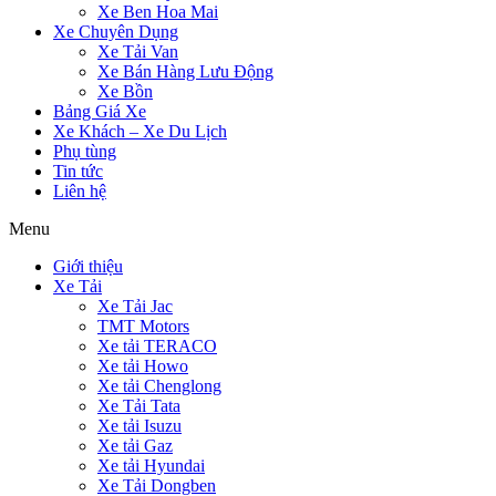
Xe Ben Hoa Mai
Xe Chuyên Dụng
Xe Tải Van
Xe Bán Hàng Lưu Động
Xe Bồn
Bảng Giá Xe
Xe Khách – Xe Du Lịch
Phụ tùng
Tin tức
Liên hệ
Menu
Giới thiệu
Xe Tải
Xe Tải Jac
TMT Motors
Xe tải TERACO
Xe tải Howo
Xe tải Chenglong
Xe Tải Tata
Xe tải Isuzu
Xe tải Gaz
Xe tải Hyundai
Xe Tải Dongben