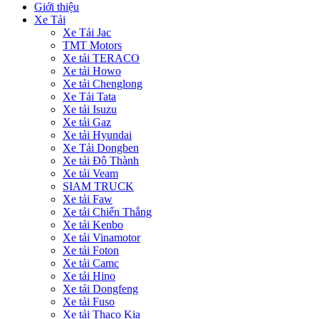
Giới thiệu
Xe Tải
Xe Tải Jac
TMT Motors
Xe tải TERACO
Xe tải Howo
Xe tải Chenglong
Xe Tải Tata
Xe tải Isuzu
Xe tải Gaz
Xe tải Hyundai
Xe Tải Dongben
Xe tải Đô Thành
Xe tải Veam
SIAM TRUCK
Xe tải Faw
Xe tải Chiến Thắng
Xe tải Kenbo
Xe tải Vinamotor
Xe tải Foton
Xe tải Camc
Xe tải Hino
Xe tải Dongfeng
Xe tải Fuso
Xe tải Thaco Kia