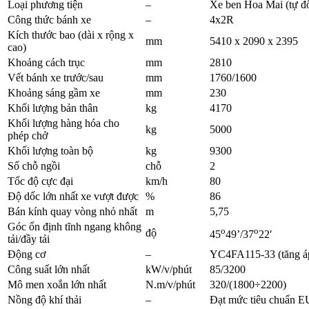
Loại phương tiện
–
Xe ben Hoa Mai (tự đ
Công thức bánh xe
–
4x2R
Kích thước bao (dài x rộng x
mm
5410 x 2090 x 2395
cao)
Khoảng cách trục
mm
2810
Vết bánh xe trước/sau
mm
1760/1600
Khoảng sáng gầm xe
mm
230
Khối lượng bản thân
kg
4170
Khối lượng hàng hóa cho
kg
5000
phép chở
Khối lượng toàn bộ
kg
9300
Số chỗ ngồi
chỗ
2
Tốc độ cực đại
km/h
80
Độ dốc lớn nhất xe vượt được
%
86
Bán kính quay vòng nhỏ nhất
m
5,75
Góc ổn định tĩnh ngang không
o
o
độ
45
49’/37
22′
tải/đầy tải
Động cơ
–
YC4FA115-33 (tăng á
Công suất lớn nhất
kW/v/phút
85/3200
Mô men xoắn lớn nhất
N.m/v/phút
320/(1800÷2200)
Nồng độ khí thải
–
Đạt mức tiêu chuẩn E