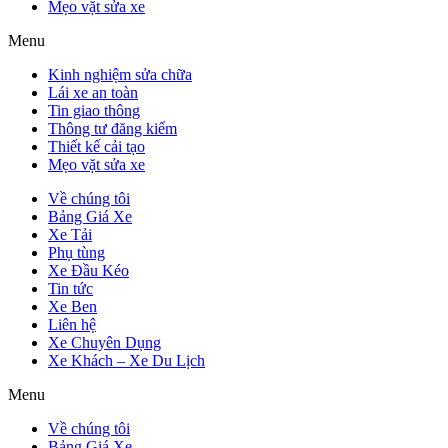
Mẹo vặt sửa xe
Menu
Kinh nghiệm sửa chữa
Lái xe an toàn
Tin giao thông
Thông tư đăng kiểm
Thiết kế cải tạo
Mẹo vặt sửa xe
Về chúng tôi
Bảng Giá Xe
Xe Tải
Phụ tùng
Xe Đầu Kéo
Tin tức
Xe Ben
Liên hệ
Xe Chuyên Dụng
Xe Khách – Xe Du Lịch
Menu
Về chúng tôi
Bảng Giá Xe