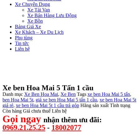
Xe Chuyên Dụng
Xe Tải Van
Xe Bán Hàng Lưu Động
Xe Bồn
Bảng Giá Xe
Xe Khách – Xe Du Lịch
Phụ tùng
Tin tức
Liên hệ
Xe ben Hoa Mai 5 Tấn 1 cầu
Danh mục
Xe Ben Hoa Mai
,
Xe Ben
Tags
xe ben Hoa Mai 5 tấn
,
ben Hoa Mai 5t
,
giá xe ben Hoa Mai 5 tấn 1 cầu
,
xe ben Hoa Mai 5t
giá rẻ
,
xe ben Hoa Mai 5t 1 cầu trả góp
Hãng sản xuất
Tình trạng
Còn hàng
Giá chưa thuế
Liên hệ
Gọi ngay
nhận thêm ưu đãi:
0969.21.25.25
-
18002077